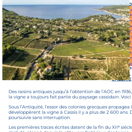
EDITION 2
Progra
Les Chef
Vendan
Étoilé
Cours de C
et de Pâti
Marché
Artisan
Product
Démonstr
Culinai
PARTENAIR
PRESSE
GALERIE
Des raisins antiques jusqu’à l’obtention de l’AOC en 1936
la vigne a toujours fait partie du paysage cassidain. Voici
Sous l’Antiquité, l’essor des colonies grecques propagea
développèrent la vigne à Cassis il y a plus de 2 600 ans. 
poursuivie sans interruption.
Les premières traces écrites datent de la fin du XIIᵉ siècl