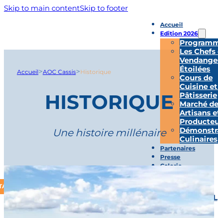
Skip to main content
Skip to footer
Accueil
Edition 2026
Program
Les Chefs
Vendange
Étoilées
>
>
Accueil
AOC Cassis
Historique
Cours de
Cuisine et
HISTORIQUE
Pâtisserie
Marché d
Artisans e
Producteu
Démonstr
Une histoire millénaire
Culinaires
Partenaires
Presse
Galerie
TACT
ACCUEIL