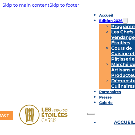
Skip to main content
Skip to footer
Accueil
Edition 2026
Program
Les Chefs
Vendange
Étoilées
Cours de
Cuisine et
Pâtisserie
Marché d
Artisans e
Producteu
Démonstr
Culinaires
Partenaires
Presse
Galerie
TACT
ACCUEIL