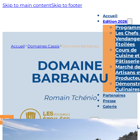
Skip to main content
Skip to footer
Accueil
Edition 2026
Program
Les Chefs
Vendange
Étoilées
>
>
Accueil
Domaines Cassis
Domaine Barbanau
Cours de
Cuisine et
DOMAINE
Pâtisserie
Marché d
Artisans e
BARBANAU
Producteu
Démonstr
Culinaires
Partenaires
Romain Tchénio
Presse
Galerie
TACT
ACCUEIL