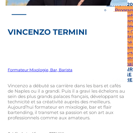
EDITION 2
Progra
Les Chef
Vendan
Étoilé
VINCENZO TERMINI
Cours de C
et de Pâti
Marché
Artisan
Product
Démonstr
Culinai
PARTENAIR
Formateur Mixologie, Bar, Barista
PRESSE
GALERIE
Vincenzo a débuté sa carrière dans les bars et cafés
de Naples ou il a grandi. Puis il a gravi les échelons au
sein des plus grands palaces français, développant sa
technicité et sa créativité auprès des meilleurs.
Aujourd’hui formateur en mixologie, bar et flair
bartending, il transmet sa passion et son art aux
professionnels comme aux amateurs.