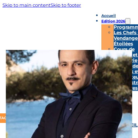
Skip to main content
Skip to footer
Accueil
Edition 2026
Program
Les Chefs
Vendange
Étoilées
Cours de
Cuisine et
Pâtisserie
Marché d
Artisans e
Producteu
Démonstr
Culinaires
Partenaires
Presse
Galerie
TACT
ACCUEIL