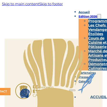
Skip to main content
Skip to footer
Accueil
Edition 2026
Program
Les Chefs
Vendange
Étoilées
Cours de
Cuisine et
Pâtisserie
Marché d
Artisans e
Producteu
Démonstr
Culinaires
Partenaires
Presse
Galerie
TACT
ACCUEIL