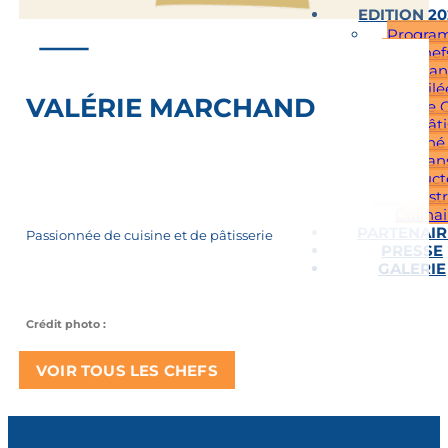
EDITION 2
Progra
Les Chef
Vendan
Étoilé
VALÉRIE MARCHAND
Cours de C
et de Pâti
Marché
Artisan
Product
Démonstr
Culinai
PARTENAIR
Passionnée de cuisine et de pâtisserie
PRESSE
GALERIE
Crédit photo :
VOIR TOUS LES CHEFS