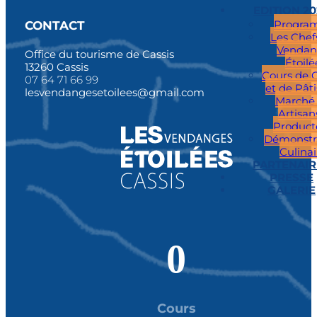
EDITION 2
Progra
CONTACT
Les Chef
Vendan
Office du tourisme de Cassis
Étoilé
13260 Cassis
Cours de C
07 64 71 66 99
et de Pâti
lesvendangesetoilees@gmail.com
Marché
Artisan
Product
Démonstr
Culinai
PARTENAIR
PRESSE
GALERIE
0
Cours