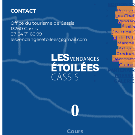
EDITION 2
Progra
CONTACT
Les Chef
Vendan
Office du tourisme de Cassis
Étoilé
13260 Cassis
Cours de C
07 64 71 66 99
et de Pâti
lesvendangesetoilees@gmail.com
Marché
Artisan
Product
Démonstr
Culinai
PARTENAIR
PRESSE
GALERIE
0
Cours