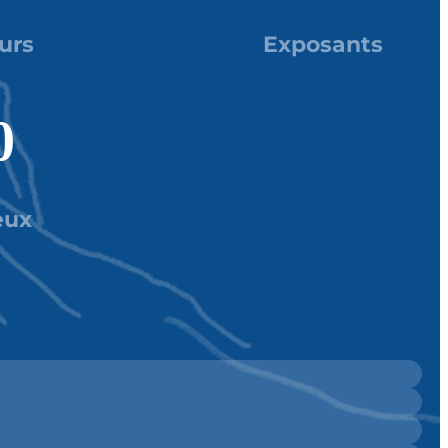
urs
Exposants
0
eux