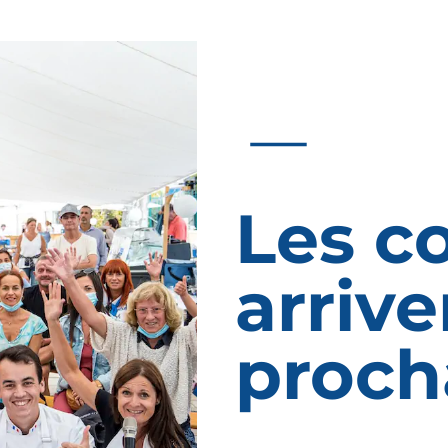
Les c
arrive
proch