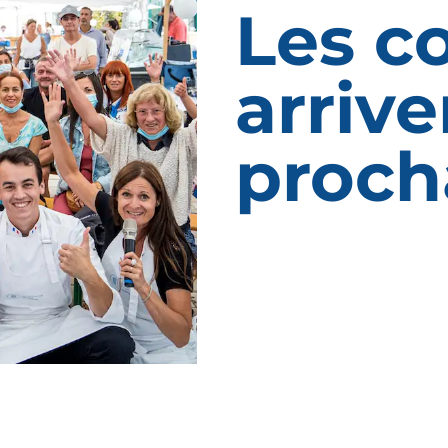
Les c
arrive
proch