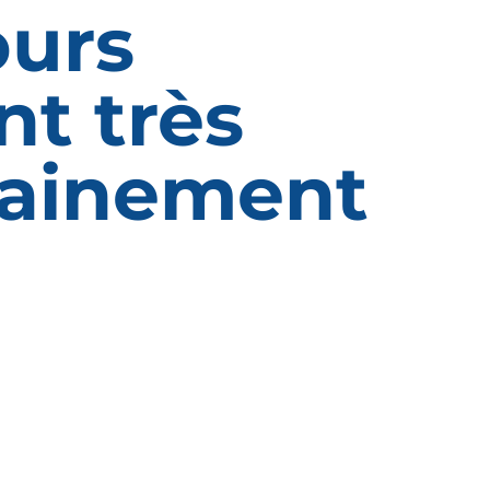
ours
nt très
ainement