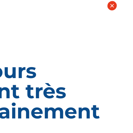
ours
nt très
ainement