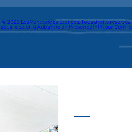
© 2026 Les Vendanges Étoilées. Tous droits réservés
 sous le soleil d'Aubagne en Provence 🇫🇷 par Com' d