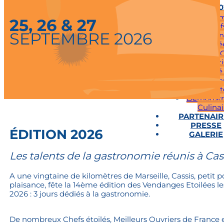
EDITION 2
Progra
25, 26 & 27
Les Chef
SEPTEMBRE 2026
Vendan
Étoilé
Cours de C
et de Pâti
Marché
Artisan
Product
Démonstr
Culinai
PARTENAIR
PRESSE
ÉDITION 2026
GALERIE
Les talents de la gastronomie réunis à Cas
A une vingtaine de kilomètres de Marseille, Cassis, petit 
plaisance, fête la 14ème édition des Vendanges Etoilées l
2026 : 3 jours dédiés à la gastronomie.
De nombreux Chefs étoilés, Meilleurs Ouvriers de France 