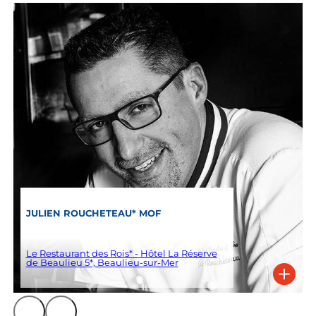
JULIEN ROUCHETEAU* MOF
Le Restaurant des Rois* - Hôtel La Réserve
de Beaulieu 5*, Beaulieu-sur-Mer