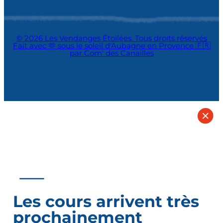
© 2026 Les Vendanges Étoilées. Tous droits réservés
Fait avec 🫶 sous le soleil d'Aubagne en Provence 🇫🇷
par Com' des Canailles
Les cours arrivent très
prochainement