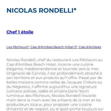
NICOLAS RONDELLI*
Chef 1 étoile
Les Pêcheurs*, Cap d'Antibes Beach Hôtel 5*, Cap d'Antibes
Nicolas Rondelli, chef du restaurant Les Pêcheurs au
Cap d’Antibes Beach Hotel, incarne une cuisine
élégante, méditerranéenne et tournée vers la mer.
Originaire de Cannes, il est profondément attaché à
son territoire et aux produits qu’il offre. Passé par de
belles maisons comme celles de Jacques Chibois ou
du Negresco, il affirme aujourd’hui une signature
culinaire précise, iodée et sincère.Dans l’écrin
lumineux des Pêcheurs, Nicolas Rondelli travaille
main dans la main avec les artisans de la mer et les
producteurs locaux, pour proposer une cuisine
d’instinct et de respect, où le goût prime toujours sur